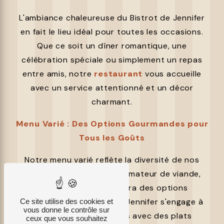
L'ambiance chaleureuse du Bistrot de Jennifer
en fait le lieu idéal pour toutes les occasions.
Que ce soit un dîner romantique, une
célébration spéciale ou simplement un repas
entre amis, notre
restaurant
vous accueille
avec un service attentionné et un décor
charmant.
Menu Varié : Des Options Gourmandes pour
Tous les Goûts
Notre menu varié reflète la diversité de nos
clients. Du végétarien à l'amateur de viande,
chaque convive trouvera des options
alléchantes. Le Bistrot de Jennifer s'engage à
Ce site utilise des cookies et
vous donne le contrôle sur
satisfaire tous les palais avec des plats
ceux que vous souhaitez