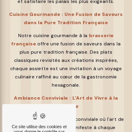
et satisfaire les palais les plus exigeants.
Cuisine Gourmande : Une Fusion de Saveurs
dans la Pure Tradition Française
Notre cuisine gourmande à la
brasserie
française
offre une fusion de saveurs dans la
plus pure tradition française. Des plats
classiques revisités aux créations inspirées,
chaque assiette est une invitation à un voyage
culinaire raffiné au cœur de la gastronomie
hexagonale.
Ambiance Conviviale : L'Art de Vivre à la
Française
Plongez dans une ambiance conviviale où l'art de
Ce site utilise des cookies et
vivre à la française se manifeste à chaque
vous donne le contrôle sur