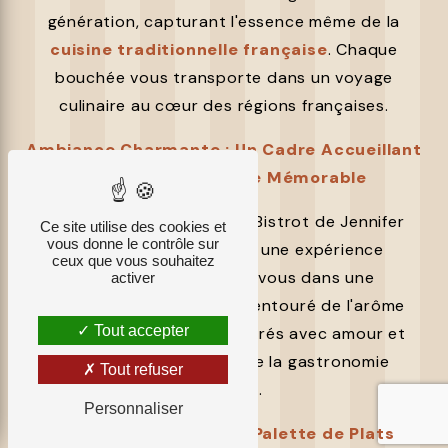
génération, capturant l'essence même de la
cuisine traditionnelle française
. Chaque
bouchée vous transporte dans un voyage
culinaire au cœur des régions françaises.
Ambiance Charmante : Un Cadre Accueillant
pour une Expérience Mémorable
L'ambiance charmante du Bistrot de Jennifer
Ce site utilise des cookies et
vous donne le contrôle sur
crée le cadre idéal pour une expérience
ceux que vous souhaitez
mémorable. Détendez-vous dans une
activer
atmosphère chaleureuse, entouré de l'arôme
Tout accepter
envoûtant des plats préparés avec amour et
dévouement pour l'art de la gastronomie
Tout refuser
française.
Personnaliser
Menu Gourmand : Une Palette de Plats