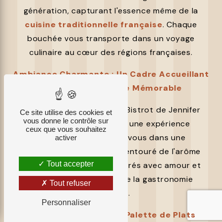
génération, capturant l'essence même de la
cuisine traditionnelle française
. Chaque
bouchée vous transporte dans un voyage
culinaire au cœur des régions françaises.
Ambiance Charmante : Un Cadre Accueillant
pour une Expérience Mémorable
L'ambiance charmante du Bistrot de Jennifer
Ce site utilise des cookies et
vous donne le contrôle sur
crée le cadre idéal pour une expérience
ceux que vous souhaitez
mémorable. Détendez-vous dans une
activer
atmosphère chaleureuse, entouré de l'arôme
Tout accepter
envoûtant des plats préparés avec amour et
dévouement pour l'art de la gastronomie
Tout refuser
française.
Personnaliser
Menu Gourmand : Une Palette de Plats