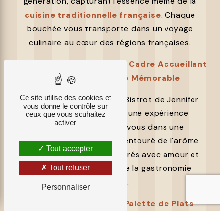
génération, capturant l'essence même de la
cuisine traditionnelle française
. Chaque
bouchée vous transporte dans un voyage
culinaire au cœur des régions françaises.
Ambiance Charmante : Un Cadre Accueillant
pour une Expérience Mémorable
Ce site utilise des cookies et
L'ambiance charmante du Bistrot de Jennifer
vous donne le contrôle sur
crée le cadre idéal pour une expérience
ceux que vous souhaitez
activer
mémorable. Détendez-vous dans une
atmosphère chaleureuse, entouré de l'arôme
Tout accepter
envoûtant des plats préparés avec amour et
dévouement pour l'art de la gastronomie
Tout refuser
française.
Personnaliser
Menu Gourmand : Une Palette de Plats
Délicieux pour Tous les Convives